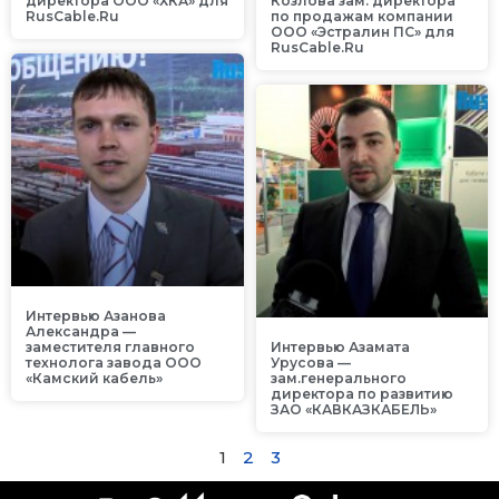
директора ООО «ХКА» для
Козлова зам. директора
RusCable.Ru
по продажам компании
ООО «Эстралин ПС» для
RusCable.Ru
Интервью Азанова
Александра —
заместителя главного
Интервью Азамата
технолога завода ООО
Урусова —
«Камский кабель»
зам.генерального
директора по развитию
ЗАО «КАВКАЗКАБЕЛЬ»
1
2
3