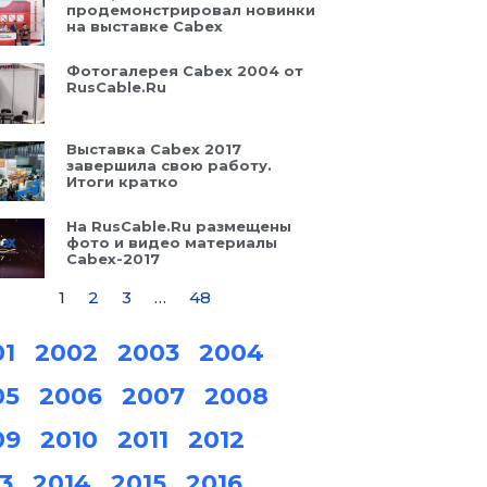
продемонстрировал новинки
на выставке Cabex
Фотогалерея Cabex 2004 от
RusCable.Ru
Выставка Cabex 2017
завершила свою работу.
Итоги кратко
На RusCable.Ru размещены
фото и видео материалы
Cabex-2017
1
2
3
…
48
01
2002
2003
2004
05
2006
2007
2008
09
2010
2011
2012
3
2014
2015
2016