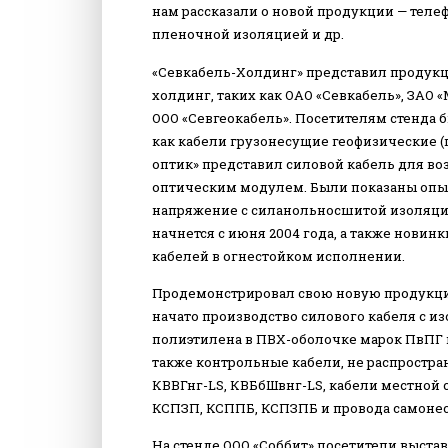
нам рассказали о новой продукции — теле
пленочной изоляцией и др.
«Севкабель-Холдинг» представил продукц
холдинг, таких как ОАО «Севкабель», ЗАО 
ООО «Севгеокабель». Посетителям стенда
как кабели грузонесущие геофизические (п
оптик» представил силовой кабель для в
оптическим модулем. Были показаны опы
напряжение с силанольносшитой изоляци
начнется с июня 2004 года, а также новин
кабелей в огнестойком исполнении.
Продемонстрировал свою новую продукцию
начато производство силового кабеля с 
полиэтилена в ПВХ-оболочке марок ПвПГ и
также контрольные кабели, не распростра
КВВГнг-LS, КВБбШвнг-LS, кабели местной
КСПЗП, КСППБ, КСПЗПБ и провода самонесу
На стенде ООО «Соббит» посетители выста