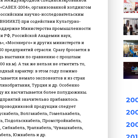
тьей Международной специализированной
в «CABEX-2004», организованной холдингом
российским научно-исследовательским
ВНИИКП) при содействии Культурно-
 поддержке Министерства промышленности
зи РФ, Российской Академии наук,
, «Мосэнерго» и других министерств и
50 предприятий отрасли. Сразу бросается в
дь выставки по сравнению с прошлым
00 кв.м). А так же нельзя не отметить то,
одный характер: в этом году помимо
тывается немало экспонентов и из стран
ликобритания, Турция и др. Особенно
оду их насчитывается более полудюжины.
20
едприятий значительно прибавилось.
-проводниковой продукции следует
20
ускабель, Волгакабель, Гомелькабель,
ь, Подольсккабель, Промстройкабель,
20
, Сибкабель, Уралкабель, Чувашкабель,
бель, Южкабель и др.
201