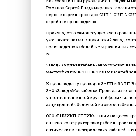
Как сообщил нам руководитель службы м
Романов Сергей Владимирович, к осени эт
первые партии проводов СИП-1, СИП-2, СИП-
серийное производство.
Производство самонесущих изолированных
уже начато на ОАО «Щукинский завод «Авто
производство кабелей NYM различных сеч
М.
Завод «Андижанкабель» анонсировал на в
местной связи КСПП, КСПЗП и кабелей зон
К производству проводов ЗАЛП и ЗАЛП-В н
ЗАО «Завод «Москабель». Провода изгота
уплотненной жилой круглой формы из те
защищенной оболочкой из светостабилиз
ООО «ВНИИКП-ОПТИК», занимающееся про
опытно-конструкторских работ и произво
оптических и электрических кабелей, а т