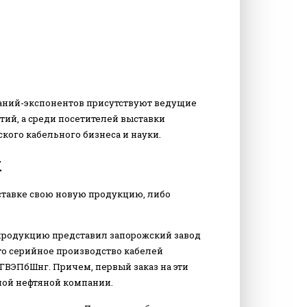
мпаний-экспонентов присутствуют ведущие
ий, а среди посетителей выставки
ого кабельного бизнеса и науки.
х
тавке свою новую продукцию, либо
 продукцию представил запорожский завод
ато серийное производство кабелей
ГВЭПбШнг. Причем, первый заказ на эти
ной нефтяной компании.