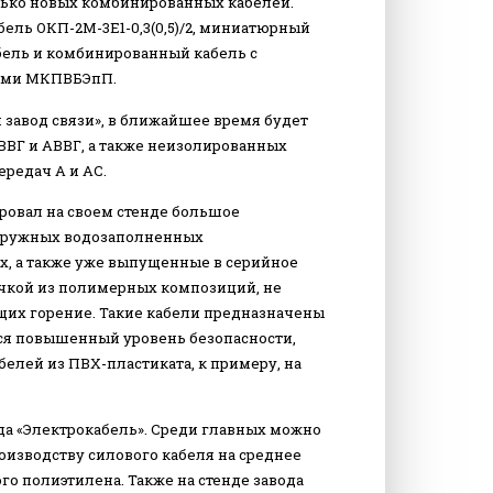
олько новых комбинированных кабелей.
ль ОКП-2М-3Е1-0,3(0,5)/2, миниатюрный
ель и комбинированный кабель с
ами МКПВБЭпП.
 завод связи», в ближайшее время будет
ВВГ и АВВГ, а также неизолированных
редач А и АС.
овал на своем стенде большое
огружных водозаполненных
х, а также уже выпущенные в серийное
очкой из полимерных композиций, не
щих горение. Такие кабели предназначены
тся повышенный уровень безопасности,
лей из ПВХ-пластиката, к примеру, на
да «Электрокабель». Среди главных можно
роизводству силового кабеля на среднее
го полиэтилена. Также на стенде завода