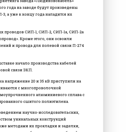
аркетинга завода «Людиновокабель»
ого года на заводе будут произведены
3, а уже к концу года наладится их
 проводов СИП-1, СИП-2, СИП-1а, СИП-2а
провод». Кроме этого, они освоили
ений и провода для полевой связи П-274
ыставке начало производства кабелей
овой связи ЗКП.
а напряжение 20 и 35 кВ приступили на
вливаются с многопроволочной
рмоупрочненного алюминиевого сплава с
ированного сшитого полиэтилена.
ведением научно-исследовательских,
дством уникальных конструкций
акже методами их прокладки и заделки,