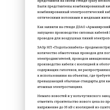
представили на своем стенде сразу неск
Были представлены комбинированный кабе
комбинированный электрооптический каб
оптическими волокнами и медными жил
Как заявили на стенде ДЗАО «Армавирский
запущено производство силовых кабелей 
проводов для воздушных линий электропе
ЗАОр НП «Подольсккабель» продемонстрир
количество обмоточных проводов для п
электродвигателей, проводов авиационны
производство кабели с изоляцией и обол
содержащих галогенов, не распространяю
к использованию на объектах, где требуе
превышающий обычные стандарты для кабе
атомных электростанциях.
Немало новостей и у кольчугинского заво
отметить строительство нового цеха по п
напряжение до 35 кВ с изоляцией из сшито