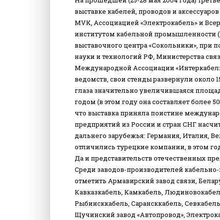
На прошедшей (25-28 мая 2004 года) тре
выставке кабелей, проводов и аксессуаро
MVK, Ассоциацией «Электрокабель» и Все
институтом кабельной промышленности (
выставочного центра «Сокольники», при
науки и технологий РФ, Министерства свя
Международной Ассоциации «Интеркабель»
ведомств, свои стенды развернули около 1
глаза значительно увеличившаяся площа
годом (в этом году она составляет более 50
что выставка приняла поистине междунар
предприятий из России и стран СНГ насчи
дальнего зарубежья: Германия, Италия, Ве
отличились турецкие компании, в этом г
Да и представительств отечественных пр
Среди заводов-производителей кабельно
отметить Армавирский завод связи, Белар
Кавказкабель, Камкабель, Людиновокабел
Рыбинсккабель, Сарансккабель, Севкабель
Щучинский завод «Автопровод», Электрока