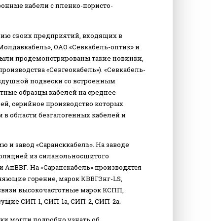
фонные кабели с пленко-пористо-
ию своих предприятий, входящих в
«Молдавкабель», ОАО «Севкабель-оптик» и
 были продемонстрированы такие новинки,
роизводства «Севгеокабель»). «Севкабель-
оздушной подвески со встроенным
тные образцы кабелей на среднее
ей, серийное производство которых
ки в области безгалогенных кабелей и
 и завод «Сарансккабель». На заводе
изоляцией из силанольносшитого
 АпВВГ. На «Саранскабель» производятся
няющие горение, марок КВВГЭнг-LS,
 связи высокочастотные марок КСПП,
щие СИП-1, СИП-1а, СИП-2, СИП-2а.
вки могли подробно узнать об